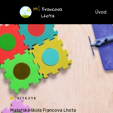
Přeskočit
na
Úvod
obsah
VÍTEJTE
Mateřská škola Francova Lhota