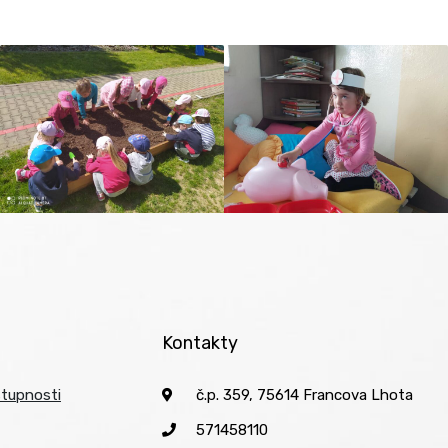
Kontakty
stupnosti
č.p. 359, 75614 Francova Lhota
571458110