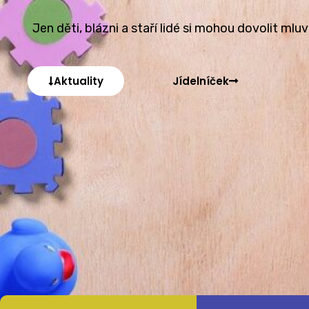
Jen děti, blázni a staří lidé si mohou dovolit mlu
Aktuality
Jídelníček